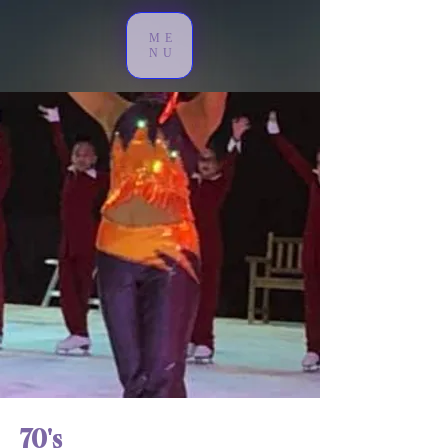
ME
NU
70's